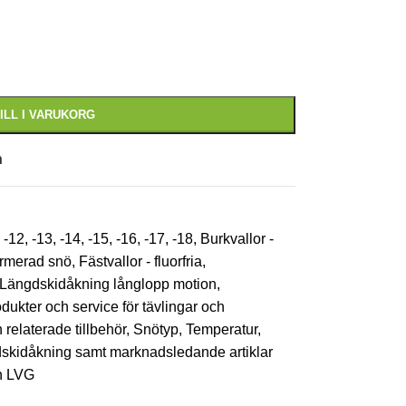
ILL I VARUKORG
n
-12
,
-13
,
-14
,
-15
,
-16
,
-17
,
-18
,
Burkvallor -
ormerad snö
,
Fästvallor - fluorfria
,
Längdskidåkning långlopp motion
,
dukter och service för tävlingar och
 relaterade tillbehör
,
Snötyp
,
Temperatur
,
ngdskidåkning samt marknadsledande artiklar
ch LVG