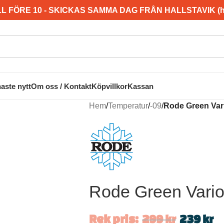
L FÖRE 10 - SKICKAS SAMMA DAG FRÅN HALLSTAVIK (hel
aste nytt
Om oss / Kontakt
Köpvillkor
Kassan
Hem
/
Temperatur
/
-09
/
Rode Green Vari
Rode Green Vario 
Rek pris:
299
kr
239
kr