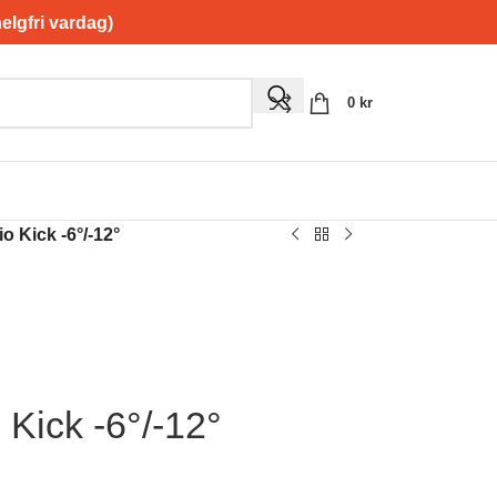
gfri vardag)
0
kr
o Kick -6°/-12°
Kick -6°/-12°