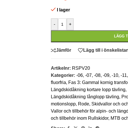
I lager
-
+
LÄGG T
Jämför
Lägg till i önskelista
Artikelnr:
RSPV20
Kategorier:
-06
,
-07
,
-08
,
-09
,
-10
,
-11
,
fluorfria
,
Fas 3: Gammal kornig transf
Längdskidåkning kortare lopp tävling
,
Längdskidåkning långlopp tävling
,
Pro
motionslopp
,
Rode
,
Skidvallor och och
Vallor och tillbehör för alpin- och lä
och tillbehör inom Rullskidor, MTB o