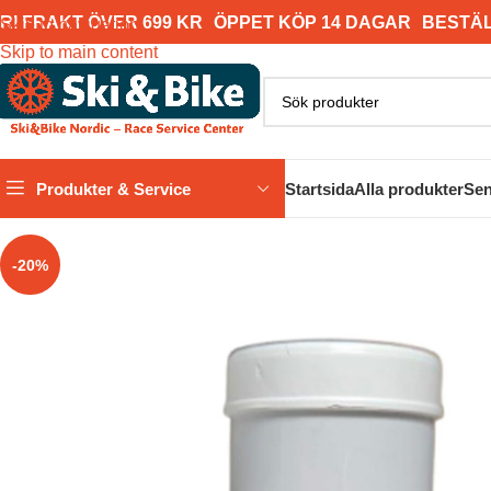
RI FRAKT ÖVER 699 KR
ÖPPET KÖP 14 DAGAR
BESTÄL
Skip to navigation
Skip to main content
Produkter & Service
Startsida
Alla produkter
Sen
-20%