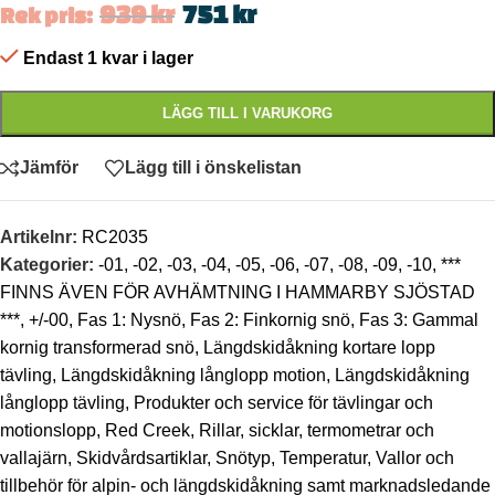
939
kr
751
kr
Rek pris:
Endast 1 kvar i lager
LÄGG TILL I VARUKORG
Jämför
Lägg till i önskelistan
Artikelnr:
RC2035
Kategorier:
-01
,
-02
,
-03
,
-04
,
-05
,
-06
,
-07
,
-08
,
-09
,
-10
,
***
FINNS ÄVEN FÖR AVHÄMTNING I HAMMARBY SJÖSTAD
***
,
+/-00
,
Fas 1: Nysnö
,
Fas 2: Finkornig snö
,
Fas 3: Gammal
kornig transformerad snö
,
Längdskidåkning kortare lopp
tävling
,
Längdskidåkning långlopp motion
,
Längdskidåkning
långlopp tävling
,
Produkter och service för tävlingar och
motionslopp
,
Red Creek
,
Rillar, sicklar, termometrar och
vallajärn
,
Skidvårdsartiklar
,
Snötyp
,
Temperatur
,
Vallor och
tillbehör för alpin- och längdskidåkning samt marknadsledande