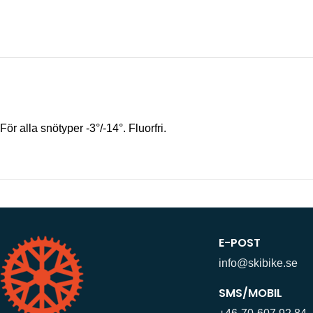
För alla snötyper -3°/-14°. Fluorfri.
E-POST
info@skibike.se
SMS/MOBIL