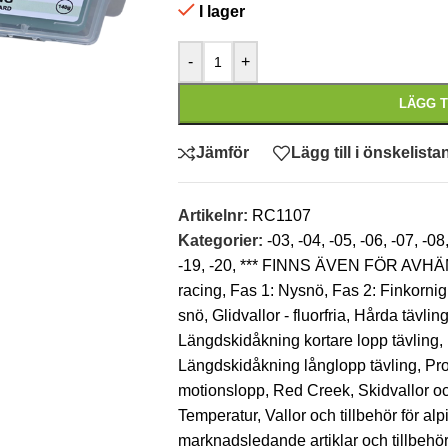
I lager
-
+
LÄGG T
Jämför
Lägg till i önskelista
Artikelnr:
RC1107
Kategorier:
-03
,
-04
,
-05
,
-06
,
-07
,
-08
-19
,
-20
,
*** FINNS ÄVEN FÖR AVH
racing
,
Fas 1: Nysnö
,
Fas 2: Finkornig
snö
,
Glidvallor - fluorfria
,
Hårda tävling
Längdskidåkning kortare lopp tävling
,
Längdskidåkning långlopp tävling
,
Pro
motionslopp
,
Red Creek
,
Skidvallor oc
Temperatur
,
Vallor och tillbehör för a
marknadsledande artiklar och tillbeh