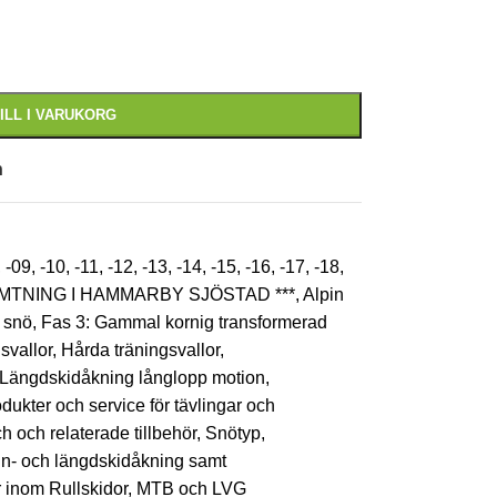
ILL I VARUKORG
n
,
-09
,
-10
,
-11
,
-12
,
-13
,
-14
,
-15
,
-16
,
-17
,
-18
,
ÄMTNING I HAMMARBY SJÖSTAD ***
,
Alpin
 snö
,
Fas 3: Gammal kornig transformerad
svallor
,
Hårda träningsvallor
,
Längdskidåkning långlopp motion
,
dukter och service för tävlingar och
h och relaterade tillbehör
,
Snötyp
,
lpin- och längdskidåkning samt
ör inom Rullskidor, MTB och LVG