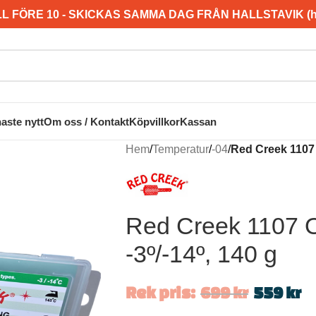
L FÖRE 10 - SKICKAS SAMMA DAG FRÅN HALLSTAVIK (hel
aste nytt
Om oss / Kontakt
Köpvillkor
Kassan
Hem
/
Temperatur
/
-04
/
Red Creek 1107 
Red Creek 1107 O
-3º/-14º, 140 g
Rek pris:
699
kr
559
kr