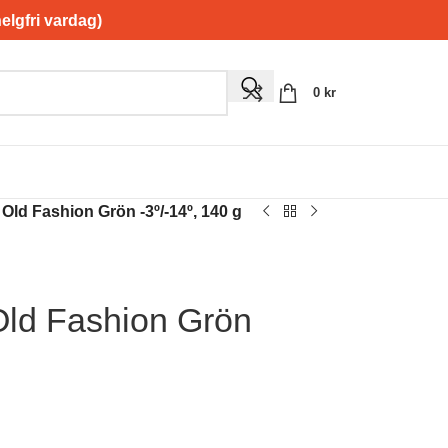
gfri vardag)
0
kr
Old Fashion Grön -3º/-14º, 140 g
ld Fashion Grön