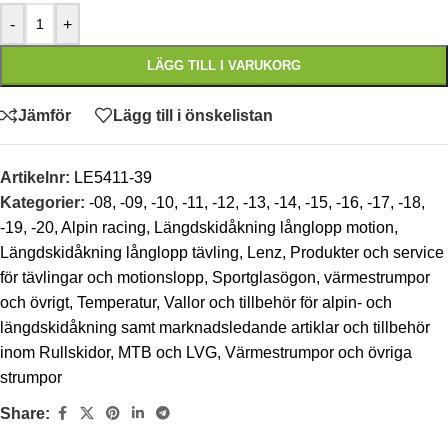
-
+
LÄGG TILL I VARUKORG
Jämför
Lägg till i önskelistan
Artikelnr:
LE5411-39
Kategorier:
-08
,
-09
,
-10
,
-11
,
-12
,
-13
,
-14
,
-15
,
-16
,
-17
,
-18
,
-19
,
-20
,
Alpin racing
,
Längdskidåkning långlopp motion
,
Längdskidåkning långlopp tävling
,
Lenz
,
Produkter och service
för tävlingar och motionslopp
,
Sportglasögon, värmestrumpor
och övrigt
,
Temperatur
,
Vallor och tillbehör för alpin- och
längdskidåkning samt marknadsledande artiklar och tillbehör
inom Rullskidor, MTB och LVG
,
Värmestrumpor och övriga
strumpor
Share: