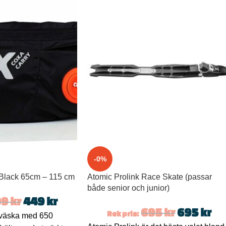
-0%
lack 65cm – 115 cm
Atomic Prolink Race Skate (passar
både senior och junior)
99
kr
449
kr
695
kr
695
kr
Rek pris:
äska med 650