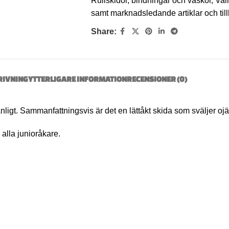
Rullskidor, bindningar och väskor
,
Val
samt marknadsledande artiklar och ti
Share:
RIVNING
YTTERLIGARE INFORMATION
RECENSIONER (0)
nligt. Sammanfattningsvis är det en lättåkt skida som sväljer oj
 alla junioråkare.