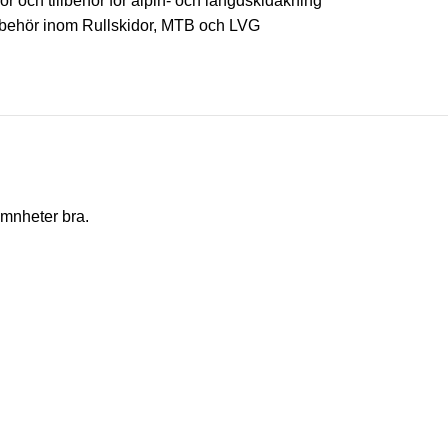
lor och tillbehör för alpin- och längdskidåkning
llbehör inom Rullskidor, MTB och LVG
ämnheter bra.