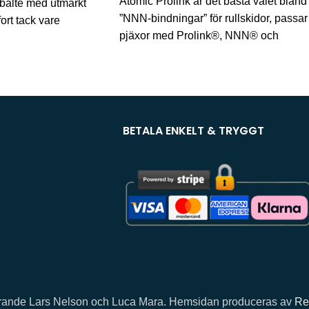
Atomic Prolink är det bästa valet bland
ebälte med utmärkt
”NNN-bindningar” för rullskidor, passar
rt tack vare
pjäxor med Prolink®, NNN® och
ältet samt
Turnamic®-sulor). Stabil och robust,
g. Funktioner
BETALA ENKELT & TRYGGT
llhörande Lars Nelson och Luca Mara. Hemsidan produceras av
Re