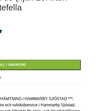
efella
r
ILL I VARUKORG
n
AVHÄMTNING I HAMMARBY SJÖSTAD ***
,
dor och rullskidservice i Hammarby Sjöstad
,