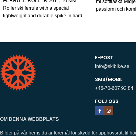
FERRULE ROLLER 2011, 10 MM
ml softflaska Midj
Roller ski ferrule with a special
passform och komfo
lightweight and durable spike in hard
stretchmaterial i b
metal. The ferrule
kardborrestängnin
E-POST
info@skibike.se
SMS/MOBIL
+46-70-607 92 84
FÖLJ OSS
OM DENNA WEBBPLATS
Bilder på vår hemsida är föremål för skydd för upphovsrätt ti