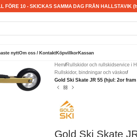
L FÖRE 10 - SKICKAS SAMMA DAG FRÅN HALLSTAVIK (hel
aste nytt
Om oss / Kontakt
Köpvillkor
Kassan
Hem
/
Rullskidor och rullskidservice 
Rullskidor, bindningar och väskor
/
Gold Ski Skate JR 55 (hjul: 2or fra
Gold Ski Skate JR 