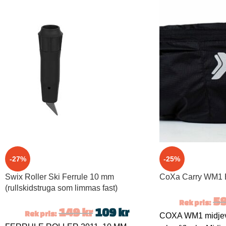
-27%
-25%
Swix Roller Ski Ferrule 10 mm
CoXa Carry WM1 B
(rullskidstruga som limmas fast)
5
Rek pris:
149
kr
109
kr
Rek pris:
COXA WM1 midjev