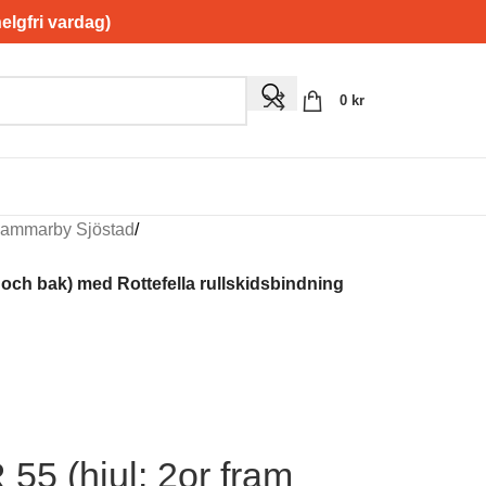
gfri vardag)
0
kr
i Hammarby Sjöstad
/
m och bak) med Rottefella rullskidsbindning
55 (hjul: 2or fram