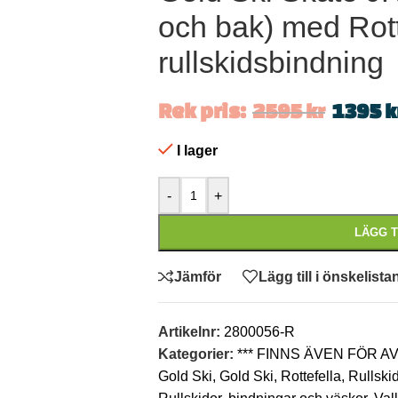
och bak) med Rott
rullskidsbindning
Rek pris:
2595
kr
1395
k
I lager
-
+
LÄGG T
Jämför
Lägg till i önskelista
Artikelnr:
2800056-R
Kategorier:
*** FINNS ÄVEN FÖR 
Gold Ski
,
Gold Ski
,
Rottefella
,
Rullski