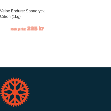
Velox Endure: Sportdryck
Citron (1kg)
225
kr
Rek pris: