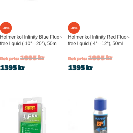
-30%
-30%
Holmenkol Infinity Blue Fluor-
Holmenkol Infinity Red Fluor-
free liquid (-10°- -20°), 50ml
free liquid (-4°- -12°), 50ml
1995
kr
1995
kr
Rek pris:
Rek pris:
1395
kr
1395
kr