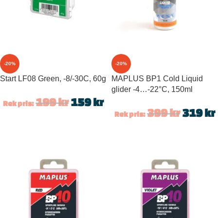
-20%
-20%
Start LF08 Green, -8/-30C, 60g
MAPLUS BP1 Cold Liquid
glider -4…-22°C, 150ml
199
kr
159
kr
Rek pris:
399
kr
319
kr
Rek pris: