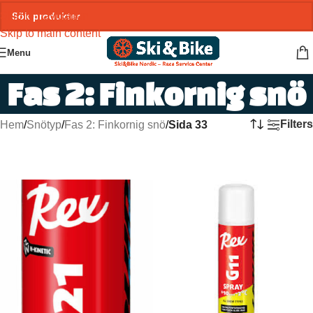
Skip to navigation
Skip to main content
Menu
Fas 2: Finkornig snö
Filters
Hem
/
Snötyp
/
Fas 2: Finkornig snö
/
Sida 33