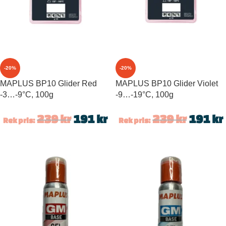
-20%
-20%
MAPLUS BP10 Glider Red
MAPLUS BP10 Glider Violet
-3…-9°C, 100g
-9…-19°C, 100g
239
kr
191
kr
239
kr
191
kr
Rek pris:
Rek pris: