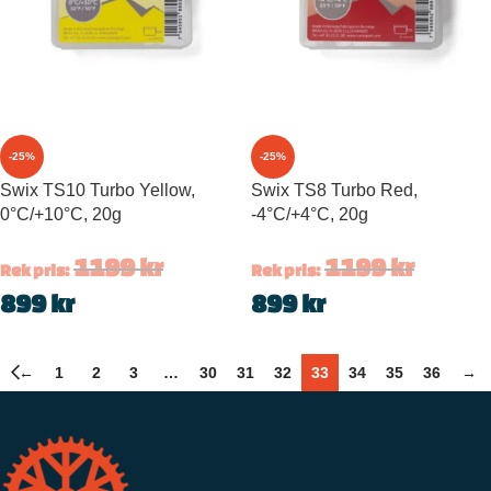
-25%
-25%
Swix TS10 Turbo Yellow,
Swix TS8 Turbo Red,
0°C/+10°C, 20g
-4°C/+4°C, 20g
1199
kr
1199
kr
Rek pris:
Rek pris:
899
kr
899
kr
←
1
2
3
…
30
31
32
33
34
35
36
→