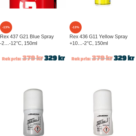
-13%
-13%
Rex 437 G21 Blue Spray
Rex 436 G11 Yellow Spray
-2…-12°C, 150ml
+10…-2°C, 150ml
379
kr
329
kr
379
kr
329
kr
Rek pris:
Rek pris: