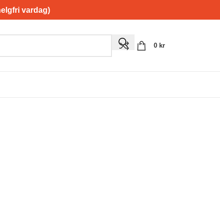
gfri vardag)
0
kr