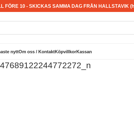
L FÖRE 10 - SKICKAS SAMMA DAG FRÅN HALLSTAVIK (hel
aste nytt
Om oss / Kontakt
Köpvillkor
Kassan
47689122244772272_n