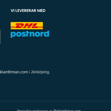
VI LEVERERAR MED
klamfirman.com
i Jönköping.
Hemsidan produceras av
Reklamfirman.com