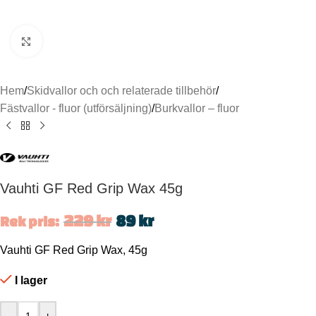
Click to enlarge
Hem
/
Skidvallor och och relaterade tillbehör
/
Fästvallor - fluor (utförsäljning)
/
Burkvallor – fluor
Vauhti GF Red Grip Wax 45g
229
kr
89
kr
Rek pris:
Vauhti GF Red Grip Wax, 45g
I lager