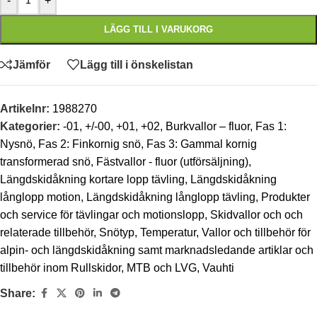
-
+
LÄGG TILL I VARUKORG
Jämför
Lägg till i önskelistan
Artikelnr:
1988270
Kategorier:
-01
,
+/-00
,
+01
,
+02
,
Burkvallor – fluor
,
Fas 1:
Nysnö
,
Fas 2: Finkornig snö
,
Fas 3: Gammal kornig
transformerad snö
,
Fästvallor - fluor (utförsäljning)
,
Längdskidåkning kortare lopp tävling
,
Längdskidåkning
långlopp motion
,
Längdskidåkning långlopp tävling
,
Produkter
och service för tävlingar och motionslopp
,
Skidvallor och och
relaterade tillbehör
,
Snötyp
,
Temperatur
,
Vallor och tillbehör för
alpin- och längdskidåkning samt marknadsledande artiklar och
tillbehör inom Rullskidor, MTB och LVG
,
Vauhti
Share: