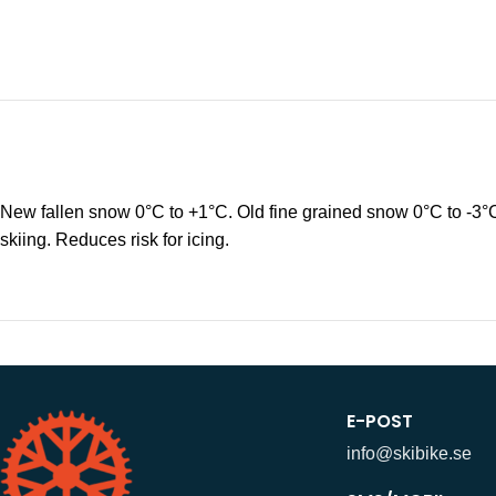
New fallen snow 0°C to +1°C. Old fine grained snow 0°C to -3°C.
skiing. Reduces risk for icing.
E-POST
info@skibike.se