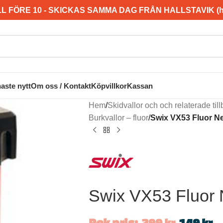
L FÖRE 10 - SKICKAS SAMMA DAG FRÅN HALLSTAVIK (hel
aste nytt
Om oss / Kontakt
Köpvillkor
Kassan
Hem
/
Skidvallor och och relaterade til
Burkvallor – fluor
/
Swix VX53 Fluor Ne
Swix VX53 Fluor 
Rek pris:
299
kr
149
kr