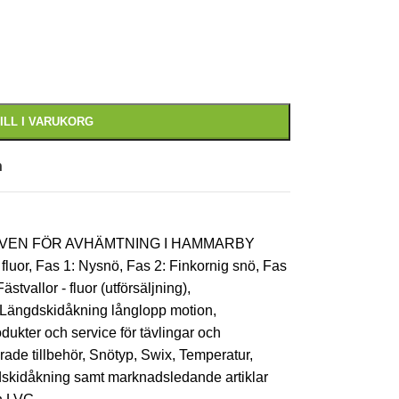
ILL I VARUKORG
n
 ÄVEN FÖR AVHÄMTNING I HAMMARBY
fluor
,
Fas 1: Nysnö
,
Fas 2: Finkornig snö
,
Fas
Fästvallor - fluor (utförsäljning)
,
Längdskidåkning långlopp motion
,
dukter och service för tävlingar och
rade tillbehör
,
Snötyp
,
Swix
,
Temperatur
,
ngdskidåkning samt marknadsledande artiklar