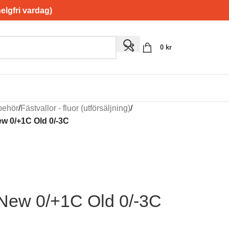
gfri vardag)
0
kr
lbehör
/
Fästvallor - fluor (utförsäljning)
/
w 0/+1C Old 0/-3C
New 0/+1C Old 0/-3C