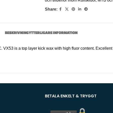
och tillbehör inom Rullskidor, MTB o
Share:
BESKRIVNING
YTTERLIGARE INFORMATION
 VX53 is a top layer kick wax with high fluor content. Excellent
BETALA ENKELT & TRYGGT