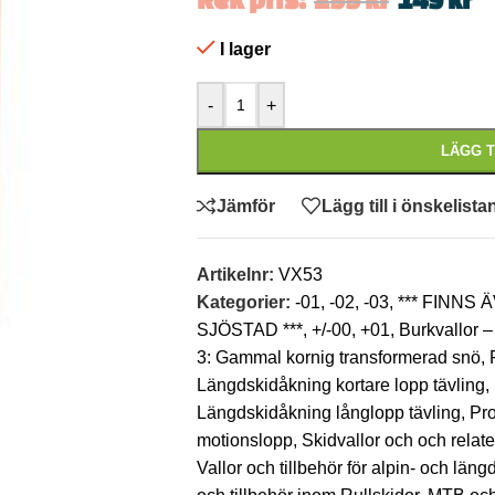
I lager
-
+
LÄGG T
Jämför
Lägg till i önskelista
Artikelnr:
VX53
Kategorier:
-01
,
-02
,
-03
,
*** FINNS
SJÖSTAD ***
,
+/-00
,
+01
,
Burkvallor – 
3: Gammal kornig transformerad snö
,
Längdskidåkning kortare lopp tävling
,
Längdskidåkning långlopp tävling
,
Pro
motionslopp
,
Skidvallor och och relate
Vallor och tillbehör för alpin- och lä