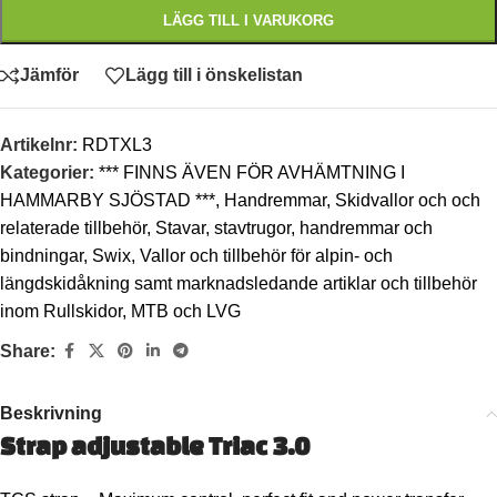
LÄGG TILL I VARUKORG
Jämför
Lägg till i önskelistan
Artikelnr:
RDTXL3
Kategorier:
*** FINNS ÄVEN FÖR AVHÄMTNING I
HAMMARBY SJÖSTAD ***
,
Handremmar
,
Skidvallor och och
relaterade tillbehör
,
Stavar, stavtrugor, handremmar och
bindningar
,
Swix
,
Vallor och tillbehör för alpin- och
längdskidåkning samt marknadsledande artiklar och tillbehör
inom Rullskidor, MTB och LVG
Share:
Beskrivning
Strap adjustable Triac 3.0