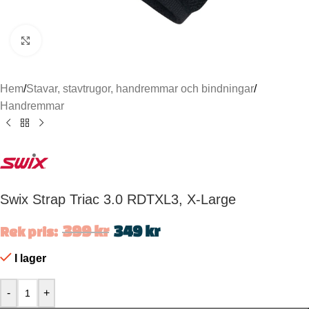
Click to enlarge
Hem
/
Stavar, stavtrugor, handremmar och bindningar
/
Handremmar
Swix Strap Triac 3.0 RDTXL3, X-Large
399
kr
349
kr
Rek pris:
I lager
-
+