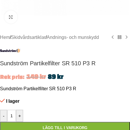
Click to enlarge
Hem
/
Skidvårdsartiklar
/
Andnings- och munskydd
Sundström Partikelfilter SR 510 P3 R
149
kr
89
kr
Rek pris:
Sundström Partikelfilter SR 510 P3 R
I lager
-
+
LÄGG TILL I VARUKORG