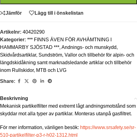
Jämför
Lägg till i önskelistan
Artikelnr:
40420290
Kategorier:
*** FINNS ÄVEN FÖR AVHÄMTNING I
HAMMARBY SJÖSTAD ***
,
Andnings- och munskydd
,
Skidvårdsartiklar
,
Sundström
,
Vallor och tillbehör för alpin- och
längdskidåkning samt marknadsledande artiklar och tillbehör
inom Rullskidor, MTB och LVG
Share:
Beskrivning
Mekanisk partikelfilter med extremt lågt andningsmotstånd som
skyddar mot alla typer av partiklar. Monteras utanpå gasfiltret.
För mer information, vänligen besök:
https://www.srsafety.se/sr-
510-partikelfilter-p3-r-h02-1312.html