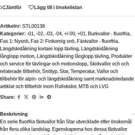
Jämför
Lägg till i önskelistan
Artikelnr:
STL00138
Kategorier:
-01
,
-02
,
-03
,
-04
,
+/-00
,
+01
,
Burkvallor - fluorfria
,
Fas 1: Nysnö
,
Fas 2: Finkornig snö
,
Fästvallor - fluorfria
,
Längdskidåkning kortare lopp tävling
,
Längdskidåkning
långlopp motion
,
Längdskidåkning långlopp tävling
,
Produkter
och service för tävlingar och motionslopp
,
Skidvallor och och
relaterade tillbehör
,
Snötyp
,
Star
,
Temperatur
,
Vallor och
tillbehör för alpin- och längdskidåkning samt marknadsledande
artiklar och tillbehör inom Rullskidor, MTB och LVG
Share:
Beskrivning
En serie fluorfria fästvallor från Star utvecklade efter önskemål
från flera olika landslag. Egenskaperna hos dessa fästvallor