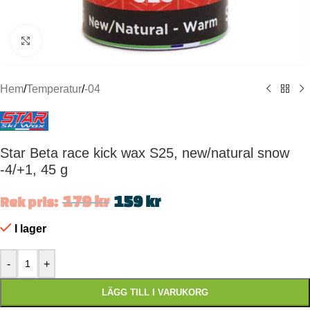
Click to enlarge
Hem
/
Temperatur
/
-04
Star Beta race kick wax S25, new/natural snow
-4/+1, 45 g
179
kr
159
kr
Rek pris:
I lager
-
+
LÄGG TILL I VARUKORG