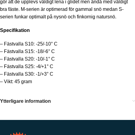
gör att de upplevs väldigt lena i glidet men ändå med väldigt
bra fäste. M-serien är optimerad för gammal snö medan S-
serien funkar optimalt på nysnö och finkornig natursnö.
Specifikation
– Fästvalla S10: -25/-10° C
– Fästvalla S15: -18/-6° C
– Fästvalla S20: -10/-1° C
– Fästvalla S25: -4/+1° C
– Fästvalla S30: -1/+3° C
– Vikt: 45 gram
Ytterligare information