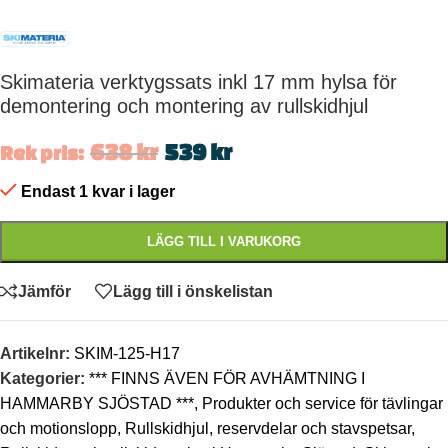
Skimateria verktygssats inkl 17 mm hylsa för
demontering och montering av rullskidhjul
638
kr
539
kr
Rek pris:
Endast 1 kvar i lager
LÄGG TILL I VARUKORG
Jämför
Lägg till i önskelistan
Artikelnr:
SKIM-125-H17
Kategorier:
*** FINNS ÄVEN FÖR AVHÄMTNING I
HAMMARBY SJÖSTAD ***
,
Produkter och service för tävlingar
och motionslopp
,
Rullskidhjul, reservdelar och stavspetsar
,