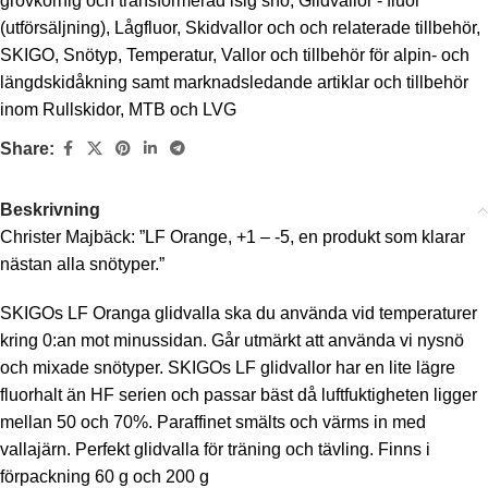
grovkornig och transformerad isig snö
,
Glidvallor - fluor
(utförsäljning)
,
Lågfluor
,
Skidvallor och och relaterade tillbehör
,
SKIGO
,
Snötyp
,
Temperatur
,
Vallor och tillbehör för alpin- och
längdskidåkning samt marknadsledande artiklar och tillbehör
inom Rullskidor, MTB och LVG
Share:
Beskrivning
Christer Majbäck: ”LF Orange, +1 – -5, en produkt som klarar
nästan alla snötyper.”
SKIGOs LF Oranga glidvalla ska du använda vid temperaturer
kring 0:an mot minussidan. Går utmärkt att använda vi nysnö
och mixade snötyper. SKIGOs LF glidvallor har en lite lägre
fluorhalt än HF serien och passar bäst då luftfuktigheten ligger
mellan 50 och 70%. Paraffinet smälts och värms in med
vallajärn. Perfekt glidvalla för träning och tävling. Finns i
förpackning 60 g och 200 g