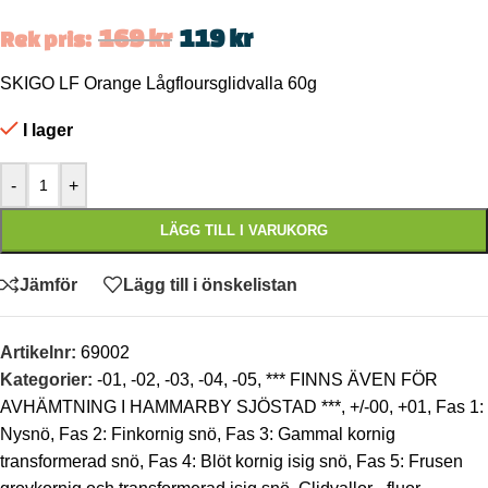
169
kr
119
kr
Rek pris:
SKIGO LF Orange Lågfloursglidvalla 60g
I lager
-
+
LÄGG TILL I VARUKORG
Jämför
Lägg till i önskelistan
Artikelnr:
69002
Kategorier:
-01
,
-02
,
-03
,
-04
,
-05
,
*** FINNS ÄVEN FÖR
AVHÄMTNING I HAMMARBY SJÖSTAD ***
,
+/-00
,
+01
,
Fas 1:
Nysnö
,
Fas 2: Finkornig snö
,
Fas 3: Gammal kornig
transformerad snö
,
Fas 4: Blöt kornig isig snö
,
Fas 5: Frusen