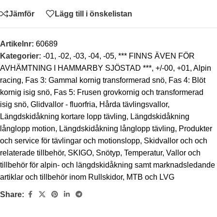
Jämför
Lägg till i önskelistan
Artikelnr:
60689
Kategorier:
-01
,
-02
,
-03
,
-04
,
-05
,
*** FINNS ÄVEN FÖR
AVHÄMTNING I HAMMARBY SJÖSTAD ***
,
+/-00
,
+01
,
Alpin
racing
,
Fas 3: Gammal kornig transformerad snö
,
Fas 4: Blöt
kornig isig snö
,
Fas 5: Frusen grovkornig och transformerad
isig snö
,
Glidvallor - fluorfria
,
Hårda tävlingsvallor
,
Längdskidåkning kortare lopp tävling
,
Längdskidåkning
långlopp motion
,
Längdskidåkning långlopp tävling
,
Produkter
och service för tävlingar och motionslopp
,
Skidvallor och och
relaterade tillbehör
,
SKIGO
,
Snötyp
,
Temperatur
,
Vallor och
tillbehör för alpin- och längdskidåkning samt marknadsledande
artiklar och tillbehör inom Rullskidor, MTB och LVG
Share: