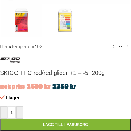
Hem
/
Temperatur
/
-02
SKIGO FFC röd/red glider +1 – -5, 200g
1699
kr
1359
kr
Rek pris:
I lager
-
+
LÄGG TILL I VARUKORG