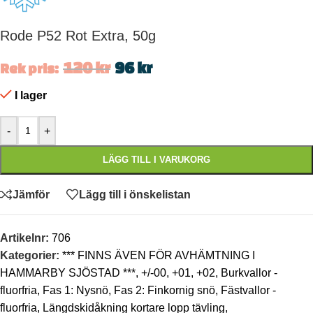
Rode P52 Rot Extra, 50g
120
kr
96
kr
Rek pris:
I lager
-
+
LÄGG TILL I VARUKORG
Jämför
Lägg till i önskelistan
Artikelnr:
706
Kategorier:
*** FINNS ÄVEN FÖR AVHÄMTNING I
HAMMARBY SJÖSTAD ***
,
+/-00
,
+01
,
+02
,
Burkvallor -
fluorfria
,
Fas 1: Nysnö
,
Fas 2: Finkornig snö
,
Fästvallor -
fluorfria
,
Längdskidåkning kortare lopp tävling
,