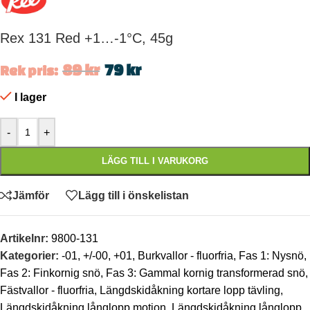
Rex 131 Red +1…-1°C, 45g
89
kr
79
kr
Rek pris:
I lager
-
+
LÄGG TILL I VARUKORG
Jämför
Lägg till i önskelistan
Artikelnr:
9800-131
Kategorier:
-01
,
+/-00
,
+01
,
Burkvallor - fluorfria
,
Fas 1: Nysnö
,
Fas 2: Finkornig snö
,
Fas 3: Gammal kornig transformerad snö
,
Fästvallor - fluorfria
,
Längdskidåkning kortare lopp tävling
,
Längdskidåkning långlopp motion
,
Längdskidåkning långlopp