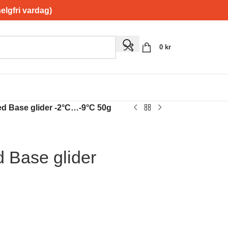
gfri vardag)
0
kr
 Base glider -2°C…-9°C 50g
Base glider