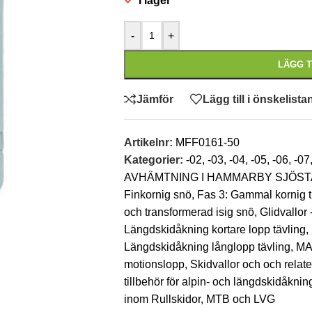
I lager
-
+
LÄGG T
Jämför
Lägg till i önskelista
Artikelnr:
MFF0161-50
Kategorier:
-02
,
-03
,
-04
,
-05
,
-06
,
-07
AVHÄMTNING I HAMMARBY SJÖSTA
Finkornig snö
,
Fas 3: Gammal kornig 
och transformerad isig snö
,
Glidvallor -
Längdskidåkning kortare lopp tävling
,
Längdskidåkning långlopp tävling
,
MA
motionslopp
,
Skidvallor och och relate
tillbehör för alpin- och längdskidåkni
inom Rullskidor, MTB och LVG