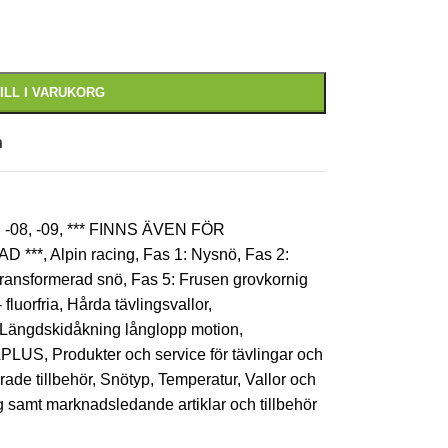
ILL I VARUKORG
n
,
-08
,
-09
,
*** FINNS ÄVEN FÖR
D ***
,
Alpin racing
,
Fas 1: Nysnö
,
Fas 2:
transformerad snö
,
Fas 5: Frusen grovkornig
 fluorfria
,
Hårda tävlingsvallor
,
Längdskidåkning långlopp motion
,
PLUS
,
Produkter och service för tävlingar och
rade tillbehör
,
Snötyp
,
Temperatur
,
Vallor och
ng samt marknadsledande artiklar och tillbehör