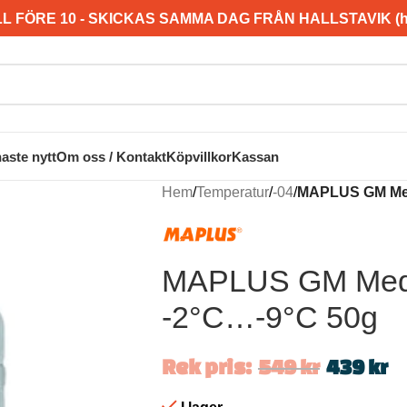
L FÖRE 10 - SKICKAS SAMMA DAG FRÅN HALLSTAVIK (hel
aste nytt
Om oss / Kontakt
Köpvillkor
Kassan
Hem
/
Temperatur
/
-04
/
MAPLUS GM Med
MAPLUS GM Med 
-2°C…-9°C 50g
Rek pris:
549
kr
439
kr