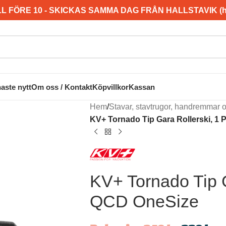
L FÖRE 10 - SKICKAS SAMMA DAG FRÅN HALLSTAVIK (hel
aste nytt
Om oss / Kontakt
Köpvillkor
Kassan
Hem
/
Stavar, stavtrugor, handremmar 
KV+ Tornado Tip Gara Rollerski, 1 
KV+ Tornado Tip G
QCD OneSize