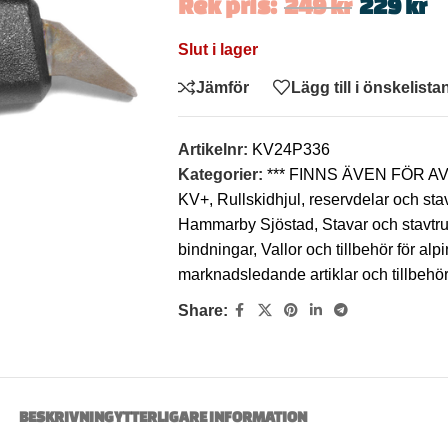
Rek pris:
249
kr
229
kr
Slut i lager
Jämför
Lägg till i önskelista
Artikelnr:
KV24P336
Kategorier:
*** FINNS ÄVEN FÖR 
KV+
,
Rullskidhjul, reservdelar och sta
Hammarby Sjöstad
,
Stavar och stavtr
bindningar
,
Vallor och tillbehör för al
marknadsledande artiklar och tillbeh
Share:
BESKRIVNING
YTTERLIGARE INFORMATION