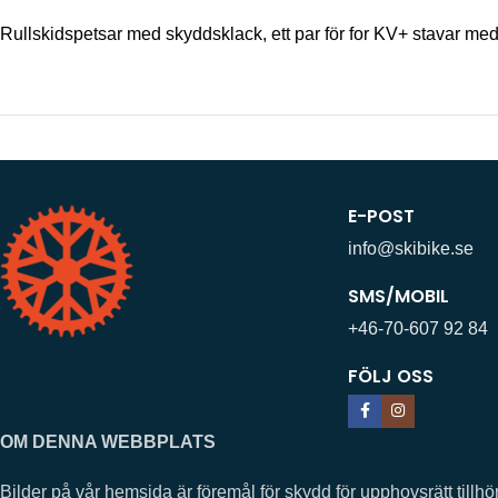
Rullskidspetsar med skyddsklack, ett par för for KV+ stavar m
E-POST
info@skibike.se
SMS/MOBIL
+46-70-607 92 84
FÖLJ OSS
OM DENNA WEBBPLATS
Bilder på vår hemsida är föremål för skydd för upphovsrätt ti