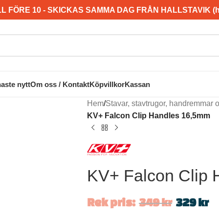
L FÖRE 10 - SKICKAS SAMMA DAG FRÅN HALLSTAVIK (hel
aste nytt
Om oss / Kontakt
Köpvillkor
Kassan
Hem
/
Stavar, stavtrugor, handremmar 
KV+ Falcon Clip Handles 16,5mm
KV+ Falcon Clip
Rek pris:
349
kr
329
kr