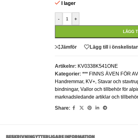
I lager
-
+
LÄGG T
Jämför
Lägg till i önskelista
Artikelnr:
KV0338K541ONE
Kategorier:
*** FINNS ÄVEN FÖR 
Handremmar
,
KV+
,
Stavar och stavtru
bindningar
,
Vallor och tillbehör för al
marknadsledande artiklar och tillbeh
Share:
BESKRIVNING
YTTERLIGARE INFORMATION