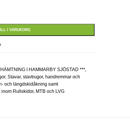
ILL I VARUKORG
n
AVHÄMTNING I HAMMARBY SJÖSTAD ***
,
gor
,
Stavar, stavtrugor, handremmar och
pin- och längdskidåkning samt
ör inom Rullskidor, MTB och LVG