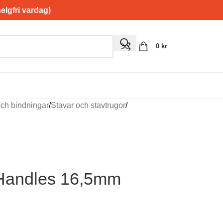
gfri vardag)
0
kr
och bindningar
/
Stavar och stavtrugor
/
 Handles 16,5mm