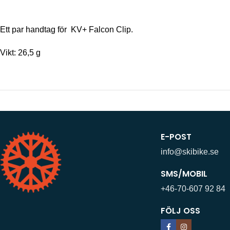
Ett par handtag för KV+ Falcon Clip.
Vikt: 26,5 g
E-POST
info@skibike.se
SMS/MOBIL
+46-70-607 92 84
FÖLJ OSS