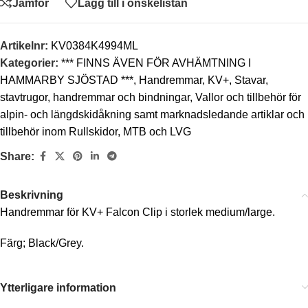
Jämför
Lägg till i önskelistan
Artikelnr:
KV0384K4994ML
Kategorier:
*** FINNS ÄVEN FÖR AVHÄMTNING I
HAMMARBY SJÖSTAD ***
,
Handremmar
,
KV+
,
Stavar,
stavtrugor, handremmar och bindningar
,
Vallor och tillbehör för
alpin- och längdskidåkning samt marknadsledande artiklar och
tillbehör inom Rullskidor, MTB och LVG
Share:
Beskrivning
Handremmar för KV+ Falcon Clip i storlek medium/large.
Färg; Black/Grey.
Ytterligare information