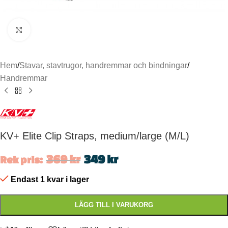
Click to enlarge
Hem
/
Stavar, stavtrugor, handremmar och bindningar
/
Handremmar
KV+ Elite Clip Straps, medium/large (M/L)
369
kr
349
kr
Rek pris:
Endast 1 kvar i lager
LÄGG TILL I VARUKORG