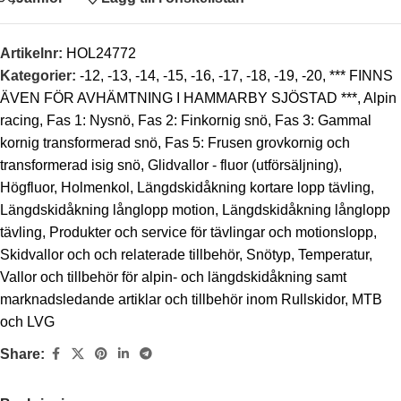
Artikelnr:
HOL24772
Kategorier:
-12
,
-13
,
-14
,
-15
,
-16
,
-17
,
-18
,
-19
,
-20
,
*** FINNS
ÄVEN FÖR AVHÄMTNING I HAMMARBY SJÖSTAD ***
,
Alpin
racing
,
Fas 1: Nysnö
,
Fas 2: Finkornig snö
,
Fas 3: Gammal
kornig transformerad snö
,
Fas 5: Frusen grovkornig och
transformerad isig snö
,
Glidvallor - fluor (utförsäljning)
,
Högfluor
,
Holmenkol
,
Längdskidåkning kortare lopp tävling
,
Längdskidåkning långlopp motion
,
Längdskidåkning långlopp
tävling
,
Produkter och service för tävlingar och motionslopp
,
Skidvallor och och relaterade tillbehör
,
Snötyp
,
Temperatur
,
Vallor och tillbehör för alpin- och längdskidåkning samt
marknadsledande artiklar och tillbehör inom Rullskidor, MTB
och LVG
Share: