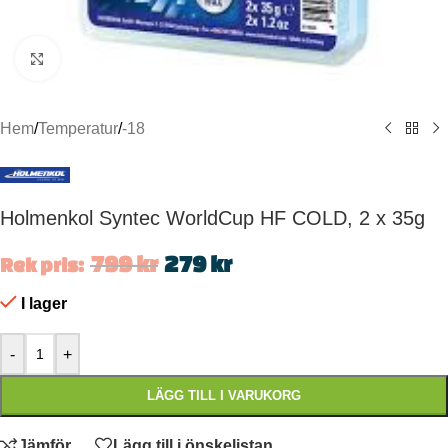
Click to enlarge
Hem
/
Temperatur
/
-18
Holmenkol Syntec WorldCup HF COLD, 2 x 35g
799
kr
279
kr
Rek pris:
I lager
-
+
LÄGG TILL I VARUKORG
Jämför
Lägg till i önskelistan