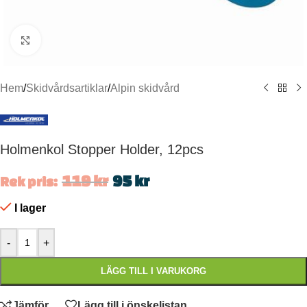
Click to enlarge
Hem
/
Skidvårdsartiklar
/
Alpin skidvård
Holmenkol Stopper Holder, 12pcs
119
kr
95
kr
Rek pris:
I lager
-
+
LÄGG TILL I VARUKORG
Jämför
Lägg till i önskelistan