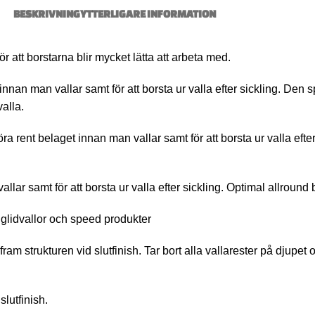
BESKRIVNING
YTTERLIGARE INFORMATION
 borstarna blir mycket lätta att arbeta med.
 man vallar samt för att borsta ur valla efter sickling. Den spe
valla.
belaget innan man vallar samt för att borsta ur valla efter s
samt för att borsta ur valla efter sickling. Optimal allround b
lidvallor och speed produkter
rukturen vid slutfinish. Tar bort alla vallarester på djupet oc
lutfinish.