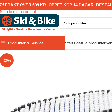
RI FRAKT ÖVER 699 KR
ÖPPET KÖP 14 DAGAR
BESTÄL
Skip to navigation
Skip to main content
Produkter & Service
Startsida
Alla produkter
Sen
-20%