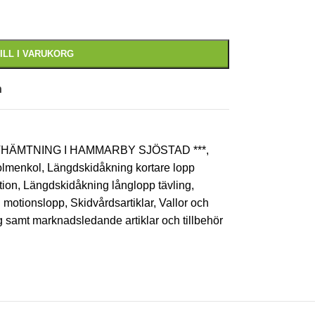
ILL I VARUKORG
n
AVHÄMTNING I HAMMARBY SJÖSTAD ***
,
lmenkol
,
Längdskidåkning kortare lopp
tion
,
Längdskidåkning långlopp tävling
,
h motionslopp
,
Skidvårdsartiklar
,
Vallor och
ng samt marknadsledande artiklar och tillbehör