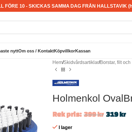
L FÖRE 10 - SKICKAS SAMMA DAG FRÅN HALLSTAVIK (hel
aste nytt
Om oss / Kontakt
Köpvillkor
Kassan
Hem
/
Skidvårdsartiklar
/
Borstar, filt och
Holmenkol OvalB
Rek pris:
399
kr
319
kr
I lager