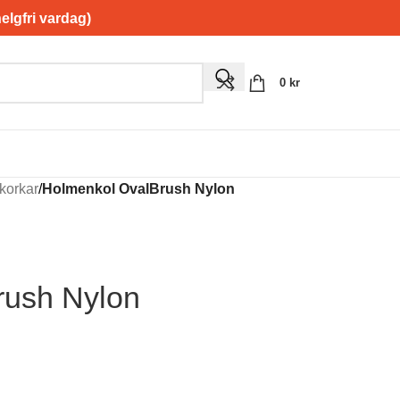
gfri vardag)
0
kr
 korkar
/
Holmenkol OvalBrush Nylon
rush Nylon