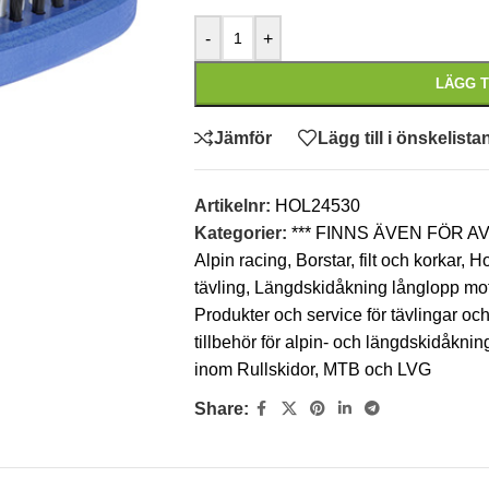
-
+
LÄGG T
Jämför
Lägg till i önskelista
Artikelnr:
HOL24530
Kategorier:
*** FINNS ÄVEN FÖR 
Alpin racing
,
Borstar, filt och korkar
,
Ho
tävling
,
Längdskidåkning långlopp mo
Produkter och service för tävlingar oc
tillbehör för alpin- och längdskidåkni
inom Rullskidor, MTB och LVG
Share: