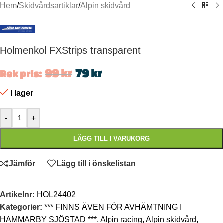
Hem
/
Skidvårdsartiklar
/
Alpin skidvård
Holmenkol FXStrips transparent
99
kr
79
kr
Rek pris:
I lager
-
+
LÄGG TILL I VARUKORG
Jämför
Lägg till i önskelistan
Artikelnr:
HOL24402
Kategorier:
*** FINNS ÄVEN FÖR AVHÄMTNING I
HAMMARBY SJÖSTAD ***
,
Alpin racing
,
Alpin skidvård
,