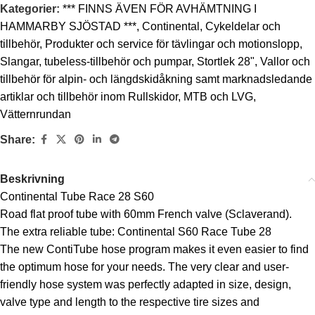
Kategorier:
*** FINNS ÄVEN FÖR AVHÄMTNING I
HAMMARBY SJÖSTAD ***
,
Continental
,
Cykeldelar och
tillbehör
,
Produkter och service för tävlingar och motionslopp
,
Slangar, tubeless-tillbehör och pumpar
,
Stortlek 28"
,
Vallor och
tillbehör för alpin- och längdskidåkning samt marknadsledande
artiklar och tillbehör inom Rullskidor, MTB och LVG
,
Vätternrundan
Share:
Beskrivning
Continental Tube Race 28 S60
Road flat proof tube with 60mm French valve (Sclaverand).
The extra reliable tube: Continental S60 Race Tube 28
The new ContiTube hose program makes it even easier to find
the optimum hose for your needs. The very clear and user-
friendly hose system was perfectly adapted in size, design,
valve type and length to the respective tire sizes and