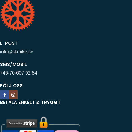
E-POST
info@skibike.se
SMS/MOBIL
+46-70-607 92 84
FÖLJ OSS
BETALA ENKELT & TRYGGT