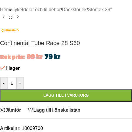
Hem
/
Cykeldelar och tillbehör
/
Däckstorlek
/
Stortlek 28"
Continental Tube Race 28 S60
99
kr
79
kr
Rek pris:
I lager
-
+
LÄGG TILL I VARUKORG
Jämför
Lägg till i önskelistan
Artikelnr:
10009700