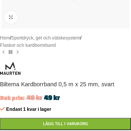
Click to enlarge
Hem
/
Sportdryck, gel och vätskesystem
/
Flaskor och kardborreband
Biltema Kardborrband 0,5 m x 25 mm, svart
49
kr
49
kr
Rek pris:
Endast 1 kvar i lager
LÄGG TILL I VARUKORG